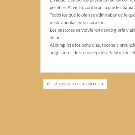
pesebre. Al verlo, contaron lo que les había
Todos los que lo oían se admiraban de lo qu
meditándolas en su corazón.
Los pastores se volvieron dando gloria y al
dicho.
Al cumplirse los ocho días, tocaba cinrcunci
ángel antes de su concepción. Palabra de Di
Navegación
IV DOMINGO DE ADVIENTO A
de
entradas