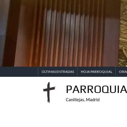
Saltar
al
contenido
ÚLTIMAS ENTRADAS
HOJA PARROQUIAL
ORA
PARROQUIA
Canillejas, Madrid