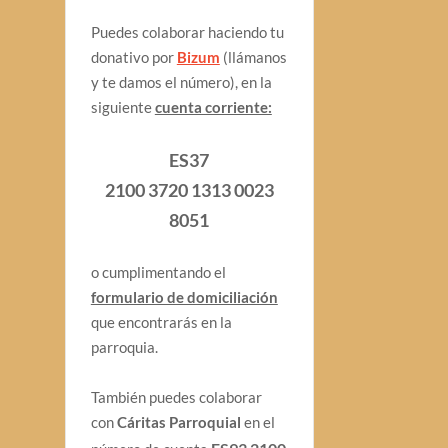
Puedes colaborar haciendo tu
donativo por
Bizum
(llámanos
y te damos el número), en la
siguiente
cuenta corriente:
ES37
2100 3720 1313 0023
8051
o cumplimentando el
formulario de domiciliación
que encontrarás en la
parroquia.
También puedes colaborar
con
Cáritas Parroquial
en el