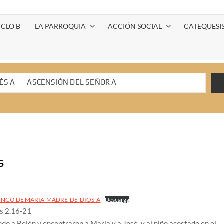
ICLO B
LA PARROQUIA
ACCIÓN SOCIAL
CATEQUESIS
ÉS A
ASCENSIÓN DEL SEÑOR A
asua A
2 Domingo de pascua A
 ciclo A
3 DOMINGO DE CUARESMA A
S
INGO DE MARIA-MADRE-DE-DIOS-A
Descarga
as 2,16-21
ndo a Belén y encontraron a María y a José, y al niño acostado en el