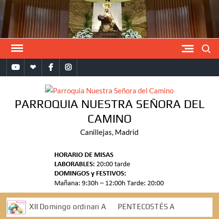
Saltar
al
contenido
Buscar
YouTube
Bandomovil
Facebook
Instagram
PARROQUIA NUESTRA SEÑORA DEL
CAMINO
Canillejas, Madrid
XII Domingo ordinari A
PENTECOSTÉS A