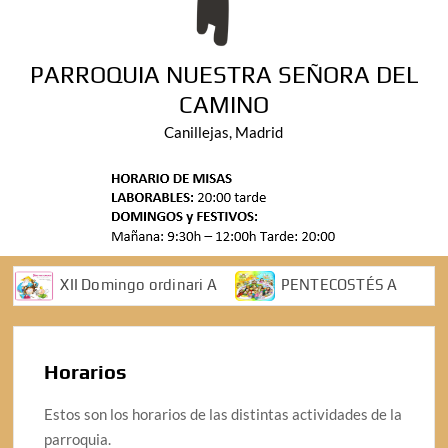
PARROQUIA NUESTRA SEÑORA DEL
CAMINO
Canillejas, Madrid
XII Domingo ordinari A
PENTECOSTÉS A
ASCENSIÓN DEL SEÑOR A
V Domingo de Pascua A
IV Domingo de Pasua A
Horarios
2 Domingo de pascua A
DOMINGO DE RAMOS
5 Domingo cuaresma ciclo A
Estos son los horarios de las distintas actividades de la
3 DOMINGO DE CUARESMA A
parroquia.
6 Domingo ordinario A