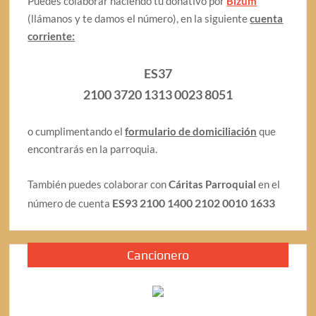
Puedes colaborar haciendo tu donativo por
Bizum
(llámanos y te damos el número), en la siguiente
cuenta
corriente:
ES37
2100 3720 1313 0023 8051
o cumplimentando el
formulario de domiciliación
que
encontrarás en la parroquia.
También puedes colaborar con
Cáritas Parroquial
en el
ES93 2100 1400 2102 0010 1633
número de cuenta
Cancionero