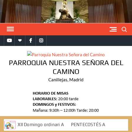
Saltar
al
contenido
Buscar
YouTube
Bandomovil
Facebook
Instagram
PARROQUIA NUESTRA SEÑORA DEL
CAMINO
Canillejas, Madrid
XII Domingo ordinari A
PENTECOSTÉS A