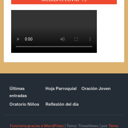
Últimas
Hoja Parroquial
Oración Joven
entradas
Oratorio Niños
Reflexión del día
Funciona gracias a WordPress
|
Tema: TimesNews
|
por
Tema