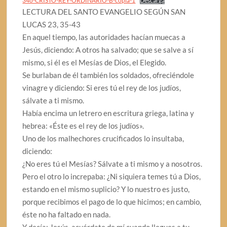
34o-CRISTO-REY-ORDINARIO-B-copia-1
Descarga
3 DOMINGO DE CUARESMA A
LECTURA DEL SANTO EVANGELIO SEGÚN SAN
LUCAS 23, 35-43
6 Domingo ordinario A
En aquel tiempo, las autoridades hacían muecas a
Jesús, diciendo: A otros ha salvado; que se salve a sí
mismo, si él es el Mesías de Dios, el Elegido.
Se burlaban de él también los soldados, ofreciéndole
vinagre y diciendo: Si eres tú el rey de los judíos,
sálvate a ti mismo.
Había encima un letrero en escritura griega, latina y
hebrea: «Éste es el rey de los judíos».
Uno de los malhechores crucificados lo insultaba,
diciendo:
¿No eres tú el Mesías? Sálvate a ti mismo y a nosotros.
Pero el otro lo increpaba: ¿Ni siquiera temes tú a Dios,
estando en el mismo suplicio? Y lo nuestro es justo,
porque recibimos el pago de lo que hicimos; en cambio,
éste no ha faltado en nada.