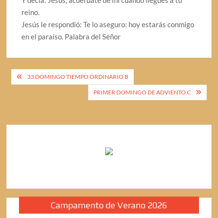
Y decía: Jesús, acuérdate de mí cuando llegues a tu
reino.
Jesús le respondió: Te lo aseguro: hoy estarás conmigo
en el paraíso. Palabra del Señor
Navegación
33 DOMINGO TIEMPO ORDINARIO B
de
PRIMER DOMINGO DE ADVIENTO C
entradas
Campamento de Verano 2026